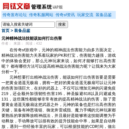
传奇发布论坛
传奇私服网站
传奇sf资讯
玩家交流
装备品鉴
首页
>
装备品鉴
元神精神战法技能该如何打出伤害
作者： 来源： 阅读：432
在传奇sf游戏中，元神的精神战法伤害能力由多方面决定，
精神战法伤害能力关系着玩家的PK和打宝，伤害能力越强，游戏
中的体验会更好，那么元神玩家来说，如何才能够打出高伤害
呢？ 都有哪些方法可以提高精神战法伤害能力呢？让我来为大家
分析一下。
元神想要打出精神战法伤害，能该如何打出伤害首要是需要
一把黄金逍遥无极扇，拥有一把好的黄金逍遥无极扇可以让元神
的伤害加强巨大，在好的武器上，不仅可以增加元神的闪避免疫
219，还会额外加强韧性伤害195，神圣躲避818以及闪避减免
131，这些属性都能够非常有效的提高精神战法的伤害，除了需
要黄金逍遥无极扇这把武器之外，元神的装备也是打出高伤害的
关键，装备有神恩项链、御龙奔雷戒指、魔力手镯的元神玩家都
要熟练的掌握释放精神战法，并且最好是能够将这技能调整为手
动释放，手动释放可以很有效的提升技能命中率，如果是自动释
放，遇到一些经验丰富的玩家，可以根据技能的CD时间，做出