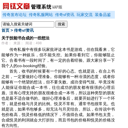
传奇发布论坛
传奇私服网站
传奇sf资讯
玩家交流
装备品鉴
首页
>
传奇sf资讯
关于技能书合成的一些想法
作者： 来源： 阅读：498
传奇私服中有很多玩家批评这本书是游戏，但在我看来，它
能够作为一种娱乐，但不能失控。如果你看到它，你能够阻止
它。合着书有一段时间了，有一定的合着经验。跟大家分享一下
我个人的co-booking经验。
首先，收书的时候要有一个好的心态。也就是说，在合上书
之前，一定要做好心理准备。你能够有一种冷漠的态度，或者你
能够有一个绝望的想法，但不要失败。成功变得气馁。毕竟没有
人能保证你能合成一本书，往往成功的朋友都有很强的心理后
盾。没有心理支持的朋友很难合成一本书，所以这种类型的朋友
也是最不适合做书的。做好心理准备后，就要开始进行下一个环
节，就是价格与月灵的比例。悦灵不常有。通常书包很常见。也
就是说，如果书包够多，却无法与月灵结合。所以，在传说中书
包价格高，悦灵价格低的情况下，不值得合成。如果书包太贵，
合成悦灵的利润就会大打折扣，而且书包的价格和悦灵的价格没
有方向性。