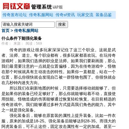
传奇发布论坛
传奇私服网站
传奇sf资讯
玩家交流
装备品鉴
首页
>
传奇私服网站
什么条件下能强化装备
作者： 来源： 阅读：569
传奇的游戏让很多玩家深深记住了这三个职业。这就是武
者、法师、道士。每个职业都有，很多玩家都喜欢玩。在玩传奇
游戏时，如果我们选择的职业是法师。如果我们要刷画面，那么
我们最需要注意的一点就是位置偏移，因为在传奇游戏中，怪物
在那个时候就具有主动攻击的特性。如果你一直都是，站在一个
位置，那么你很快就会发现自己被一群怪物包围了。你很快就会
在几秒钟内迷失方向。
所以我们在刷新地图的时候，只需要选择移动就能够了。但
是如果你的装备已经足够好了，那么你就能够站着不动，直接使
用技能。怪物造成的伤害能够通过恢复轻松恢复。在目前精选的
传奇游戏中。我们能够通过多种方式提高我们角色的能力。其中
之一就是强化装备。
强化装备后，能够在原套装的属性上提升装备。比如一件衣
服，原来的加成是18-25。强化装备后能够达到28-35。而强大的
阿虎装备后，可不止这些，固定攻击属性有一定的加成。甚至一